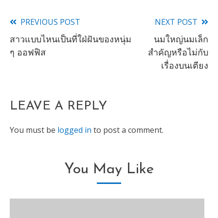
PREVIOUS POST
NEXT POST
Read
สาวแบบไหนเป็นที่ใฝ่ฝันของหนุ่ม
นมใหญ่นมเล็ก
more
ๆ ออฟฟิส
สำคัญหรือไม่กับ
articles
เรื่องบนเตียง
LEAVE A REPLY
You must be
logged in
to post a comment.
You May Like